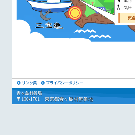
風向
気圧
気
青ヶ島村役場
〒100-1701 東京都青ヶ島村無番地