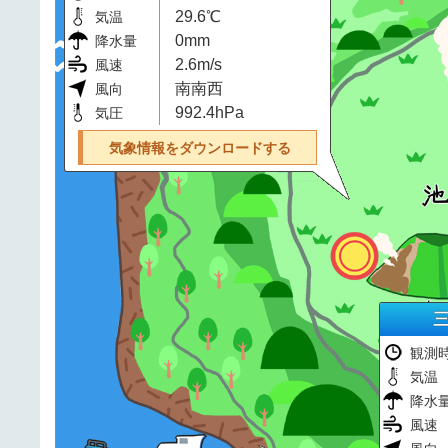
29.6℃
気温
0mm
降水量
2.6m/s
風速
南南西
風向
992.4hPa
気圧
気象情報をダウンロードする
観測
気温
降水
風速